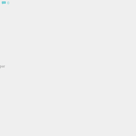
Comments
0

par