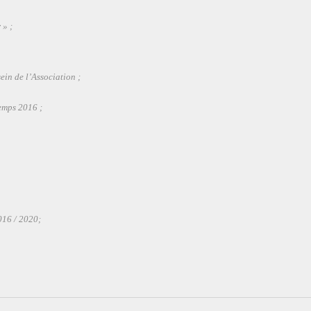
 » ;
ein de l’Association ;
emps 2016 ;
016 / 2020;