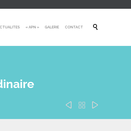
Skip

CTUALITES
« APN »
GALERIE
CONTACT
to
content
inaire


