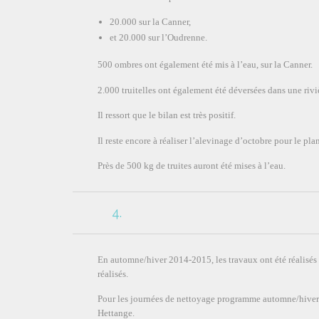
20.000 sur la Canner,
et 20.000 sur l’Oudrenne.
500 ombres ont également été mis à l’eau, sur la Canner.
2.000 truitelles ont également été déversées dans une rivi
Il ressort que le bilan est très positif.
Il reste encore à réaliser l’alevinage d’octobre pour le pl
Près de 500 kg de truites auront été mises à l’eau.
4.
En automne/hiver 2014-2015, les travaux ont été réalisés 
réalisés.
Pour les journées de nettoyage programme automne/hiver 2
Hettange.