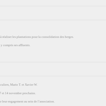
’à réaliser les plantations pour la consolidation des berges.
y compris ses affluents.
culiers, Mario T. et Xavier W.
s 7 et 14 novembre prochains.
ur leur engagement au sein de l’association.