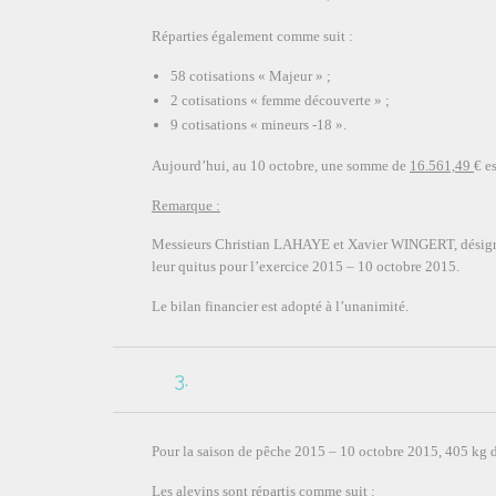
Réparties également comme suit :
58 cotisations « Majeur » ;
2 cotisations « femme découverte » ;
9 cotisations « mineurs -18 ».
Aujourd’hui, au 10 octobre, une somme de
16.561,49
€ e
Remarque :
Messieurs Christian LAHAYE et Xavier WINGERT, désignés
leur quitus pour l’exercice 2015 – 10 octobre 2015.
Le bilan financier est adopté à l’unanimité.
3.
Pour la saison de pêche 2015 – 10 octobre 2015, 405 kg de
Les alevins sont répartis comme suit :