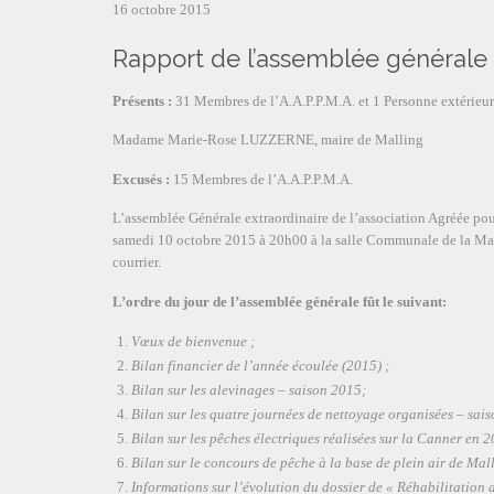
16 octobre 2015
Rapport de l’assemblée générale 
Présents :
31 Membres de l’A.A.P.P.M.A. et 1 Personne extérieu
Madame Marie-Rose LUZZERNE, maire de Malling
Excusés :
15 Membres de l’A.A.P.P.M.A.
L’assemblée Générale extraordinaire de l’association Agréée pou
samedi 10 octobre 2015 à 20h00 à la salle Communale de la Mai
courrier.
L’ordre du jour de l’assemblée générale fût le suivant:
Vœux de bienvenue ;
Bilan financier de l’année écoulée (2015) ;
Bilan sur les alevinages – saison 2015;
Bilan sur les quatre journées de nettoyage organisées – sais
Bilan sur les pêches électriques réalisées sur la Canner en 
Bilan sur le concours de pêche à la base de plein air de Mal
Informations sur l’évolution du dossier de « Réhabilitation