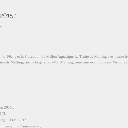
2015 :
re
r la Pêche et la Protection du Milieu Aquatique La Truite de Malling s’est tenue le
rie de Malling, rue de la gare F-57480 Malling, sous convocation de ses Membres 
on 2015 ;
2015;
ling – 3 mai 2015
 du ruisseau d’Oudrenne » ;