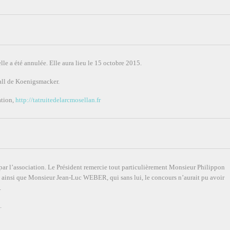
lle a été annulée. Elle aura lieu le 15 octobre 2015.
ball de Koenigsmacker.
ation,
http://tatruitedelarcmosellan.fr
par l’association. Le Président remercie tout particulièrement Monsieur Philippon
le, ainsi que Monsieur Jean-Luc WEBER, qui sans lui, le concours n’aurait pu avoir
.
.