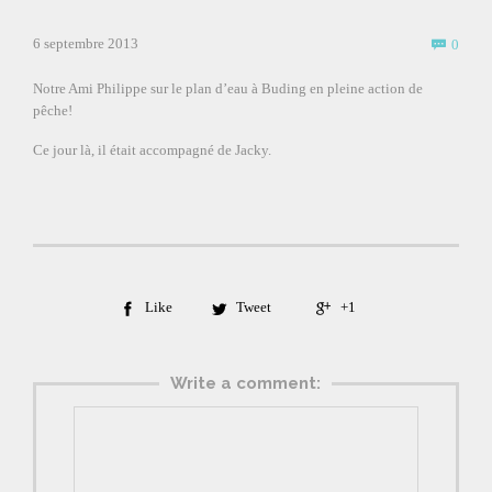
Comm
6 septembre 2013
0

Notre Ami Philippe sur le plan d’eau à Buding en pleine action de
pêche!
Ce jour là, il était accompagné de Jacky.
Like
Tweet
+1



Write a comment: