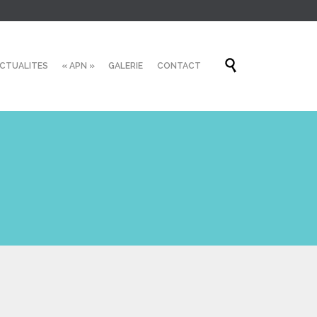
Skip

CTUALITES
« APN »
GALERIE
CONTACT
to
content