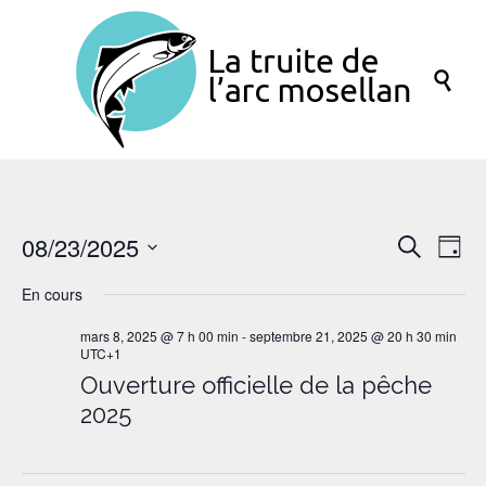

08/23/2025
Reche
Nav
Recherche
Jour
de
et
Sélectionnez
En cours
vu
une
naviga
date.
Év
mars 8, 2025 @ 7 h 00 min
-
septembre 21, 2025 @ 20 h 30 min
de
UTC+1
vues
Ouverture officielle de la pêche
Évène
2025