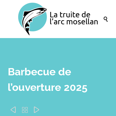

Barbecue de
l’ouverture 2025


