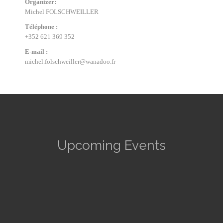
Organizer:
Michel FOLSCHWEILLER
Téléphone :
+352 621 369 352
E-mail :
michel.folschweiller@wanadoo.fr
Upcoming Events