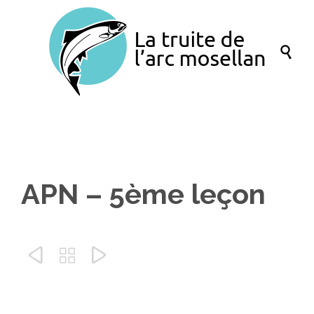

APN – 5ème leçon


