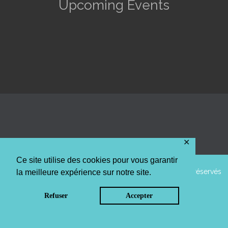
Upcoming Events
✕
Ce site utilise des cookies pour vous garantir
© 2014 AAPPMA La truite de l'Arc Mosellan • Tous droits réservés
la meilleure expérience sur notre site.
Top
↑
Refuser
Accepter
Politique de confidentialité