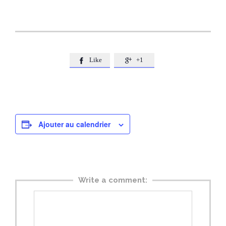
Like
+1


Ajouter au calendrier
Write a comment: