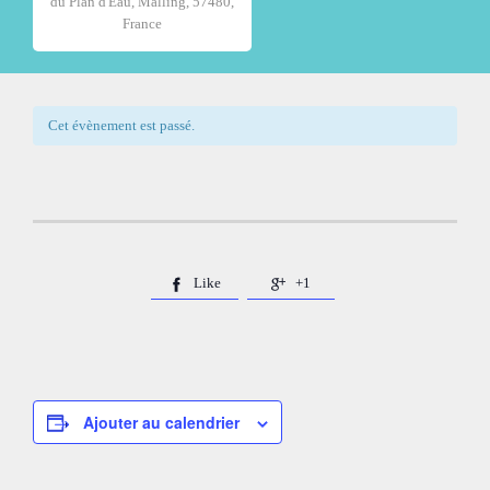
du Plan d'Eau, Malling, 57480,
France
Cet évènement est passé.
Like
+1


Ajouter au calendrier