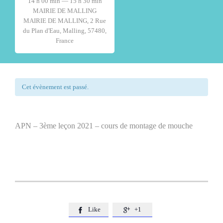
14 h 00 min — 15 h 30 min
MAIRIE DE MALLING
MAIRIE DE MALLING, 2 Rue
du Plan d'Eau, Malling, 57480,
France
Cet évènement est passé.
APN – 3ème leçon 2021 – cours de montage de mouche
Like
+1

