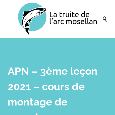

APN – 3ème leçon
2021 – cours de
montage de