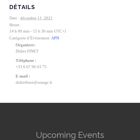
DÉTAILS
Date :
décembre 11, 2021
Heure :
14 h 00 min - 15 h 30 min
UTC+1
Catégorie d’Évènement:
APN
Organizer:
Didier FINET
Téléphone :
+33 6 07 96 03 75
E-mail :
didierfinet@orange.fr
Upcoming Events