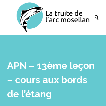

APN – 13ème leçon
– cours aux bords
de l’étang