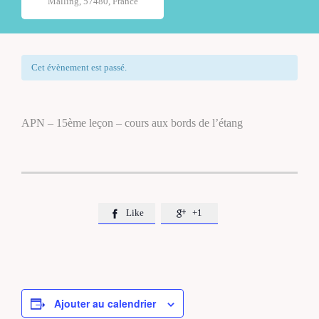
Malling, 57480, France
Cet évènement est passé.
APN – 15ème leçon – cours aux bords de l’étang
Like
+1


Ajouter au calendrier