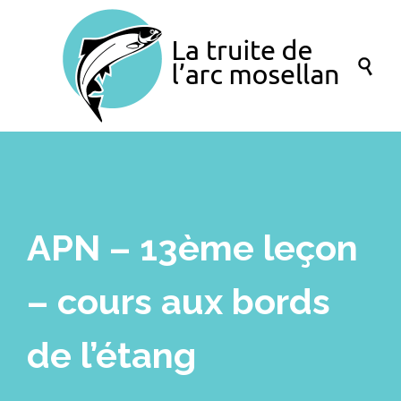

APN – 13ème leçon
– cours aux bords
de l’étang