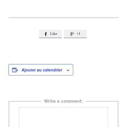
Like
+1


Ajouter au calendrier
Write a comment: