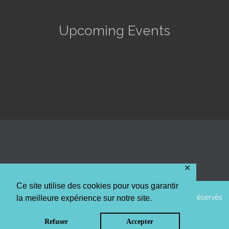
Upcoming Events
✕
Ce site utilise des cookies pour vous garantir
© 2014 AAPPMA La truite de l'Arc Mosellan • Tous droits réservés
la meilleure expérience sur notre site.
Top
↑
Refuser
Accepter