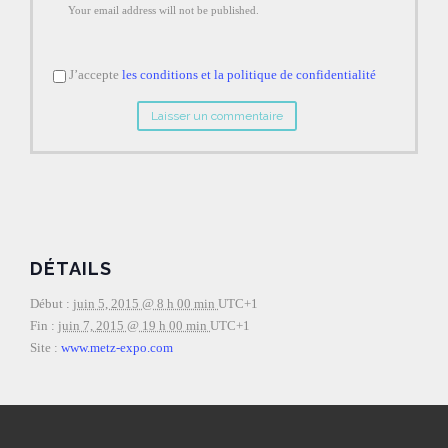
Your email address will not be published.
J’accepte
les conditions et la politique de confidentialité
DÉTAILS
Début :
juin 5, 2015 @ 8 h 00 min
UTC+1
Fin :
juin 7, 2015 @ 19 h 00 min
UTC+1
Site :
www.metz-expo.com