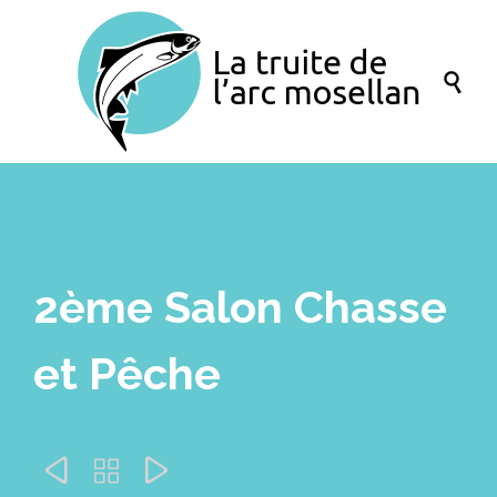

2ème Salon Chasse
et Pêche


