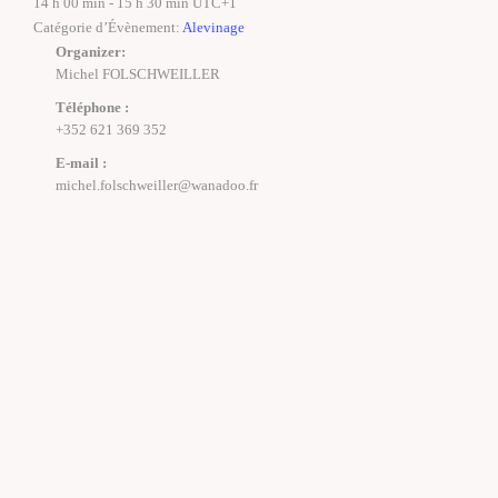
14 h 00 min - 15 h 30 min
UTC+1
Catégorie d’Évènement:
Alevinage
Organizer:
Michel FOLSCHWEILLER
Téléphone :
+352 621 369 352
E-mail :
michel.folschweiller@wanadoo.fr