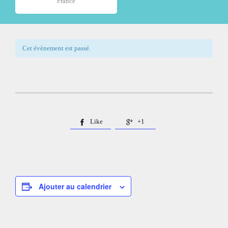
France
Cet évènement est passé.
Like
+1


Ajouter au calendrier