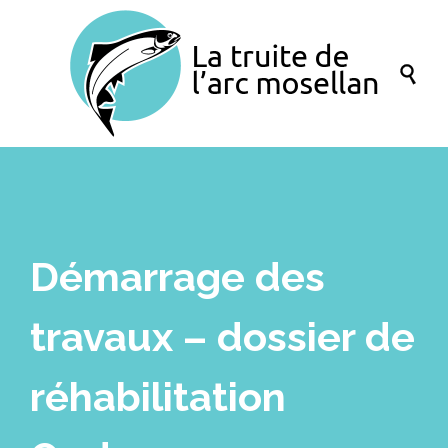

Démarrage des
travaux – dossier de
réhabilitation