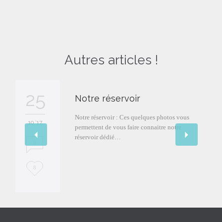
Autres articles !
25
Notre réservoir
Notre réservoir : Ces quelques photos vous
10 '17
permettent de vous faire connaitre notre
réservoir dédié…
0
L
8
o
v
e