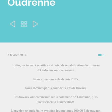
Oudrenne



Comm
3 février 2014
0

Enfin, les travaux relatifs au dossier de réhabilitation du ruisseau
d’Oudrenne ont commencé.
Nous attendons cela depuis 2005.
Nous sommes partis pour deux ans de travaux.
les travaux ont commencé sur la commune de’Oudrenne, plus
précisément à Lemmestroff.
L’enveloppe budgétaire avoisine les quelques 400.00 € de travaux.