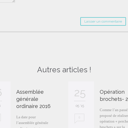
Autres articles !
6
25
Assemblée
Opération
générale
brochets- 
ordinaire 2016
6
05 '15
Comme l’an passé, 
proposé de réalise
La date pour
0
opération « perche
l’assemblée générale
brochets » sur la