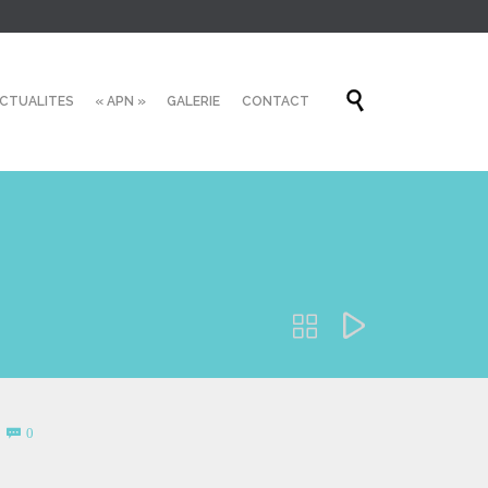
Skip

CTUALITES
« APN »
GALERIE
CONTACT
to
content


Comments
0
