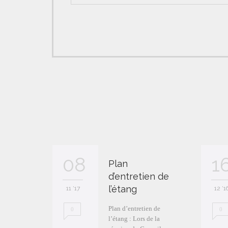
08
1
Plan
d’entretien de
l’étang
11 '17
12 '1
Plan d’entretien de
0
0
l’étang : Lors de la