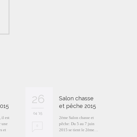
26
26
Salon chasse
2015
et pêche 2015
04 '15
04 '15
il est
2ème Salon chasse et
r une
pêche: Du 5 au 7 juin
0
0
s et
2015 se tient le 2ème…
…