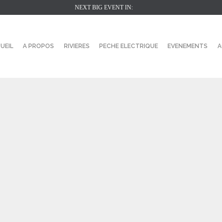
NEXT BIG EVENT IN:
UEIL
A PROPOS
RIVIERES
PECHE ELECTRIQUE
EVENEMENTS
A