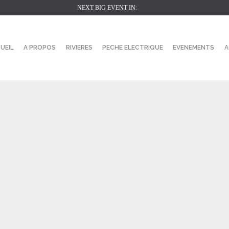
NEXT BIG EVENT IN:
UEIL
A PROPOS
RIVIERES
PECHE ELECTRIQUE
EVENEMENTS
A