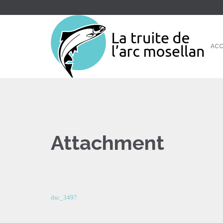
ACC
Attachment
dsc_3497