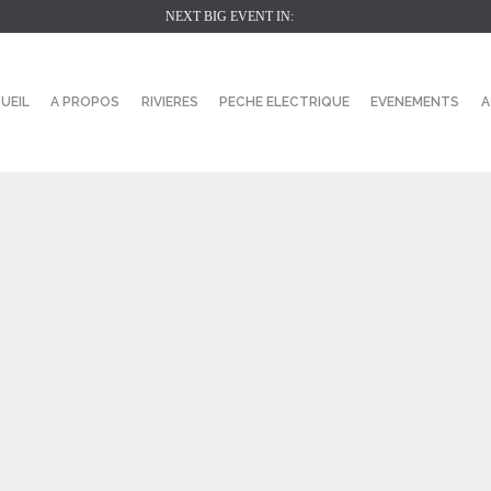
NEXT BIG EVENT IN:
UEIL
A PROPOS
RIVIERES
PECHE ELECTRIQUE
EVENEMENTS
A