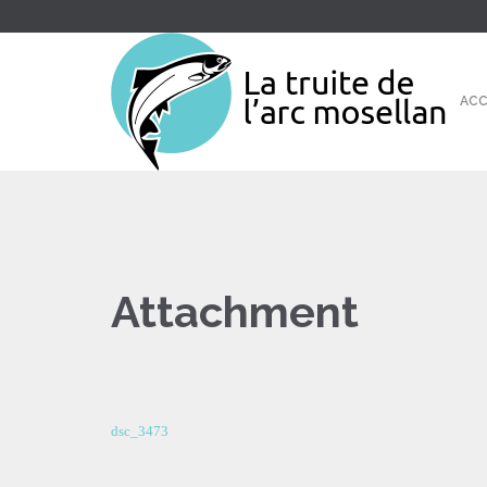
ACC
Attachment
dsc_3473