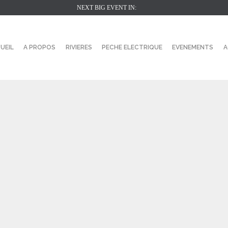
NEXT BIG EVENT IN:
UEIL
A PROPOS
RIVIERES
PECHE ELECTRIQUE
EVENEMENTS
A