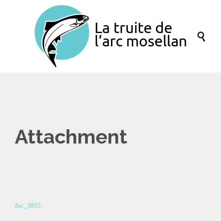

Attachment
dsc_3955