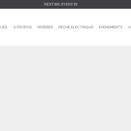
NEXT BIG EVENT IN:
UEIL
A PROPOS
RIVIERES
PECHE ELECTRIQUE
EVENEMENTS
A