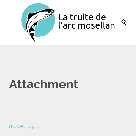

Attachment
l1601061_page_5