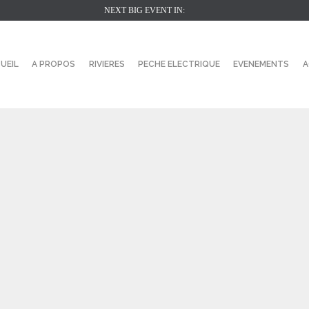
NEXT BIG EVENT IN:
UEIL
A PROPOS
RIVIERES
PECHE ELECTRIQUE
EVENEMENTS
A