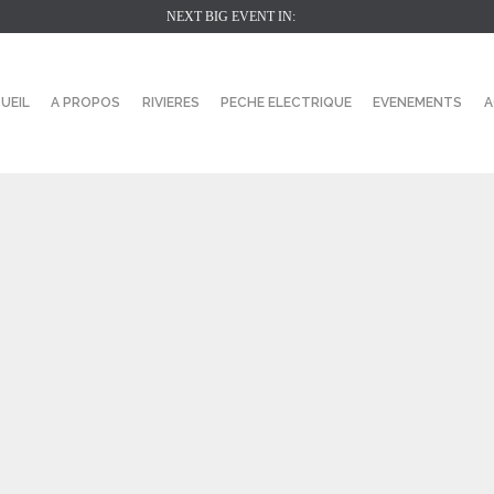
NEXT BIG EVENT IN:
UEIL
A PROPOS
RIVIERES
PECHE ELECTRIQUE
EVENEMENTS
A