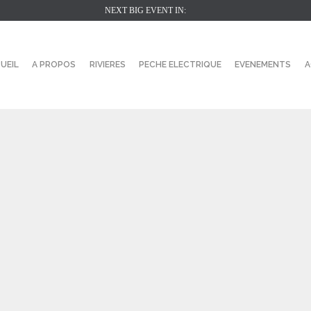
NEXT BIG EVENT IN:
UEIL
A PROPOS
RIVIERES
PECHE ELECTRIQUE
EVENEMENTS
A