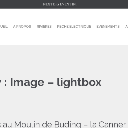
NEXT BIG EVENT IN:
UEIL
A PROPOS
RIVIERES
PECHE ELECTRIQUE
EVENEMENTS
A
 :
Image – lightbox
 au Moulin de Buding – la Canner