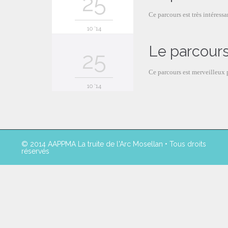
25
Ce parcours est très intéress
10 '14
Le parcours
25
Ce parcours est merveilleux 
10 '14
© 2014 AAPPMA La truite de l'Arc Mosellan • Tous droits
réservés