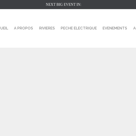
NEXT BIG EVENT IN:
UEIL
A PROPOS
RIVIERES
PECHE ELECTRIQUE
EVENEMENTS
A