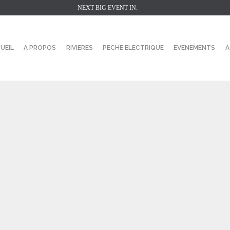
NEXT BIG EVENT IN:
UEIL
A PROPOS
RIVIERES
PECHE ELECTRIQUE
EVENEMENTS
A